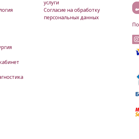
услуги
логия
Согласие на обработку
персональных данных
По
ургия
кабинет
агностика