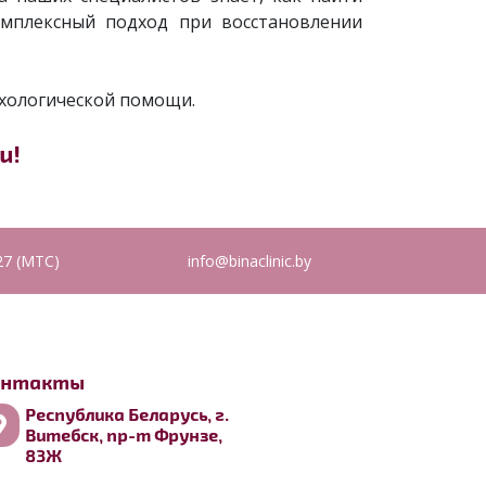
мплексный подход при восстановлении
ихологической помощи.
и!
27 (МТС)
info@binaclinic.by
онтакты
Республика Беларусь, г.
Витебск, пр-т Фрунзе,
83Ж