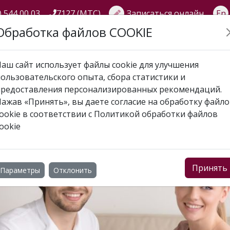
) 544 00 03
7127 (МТС)
Записаться онлайн
En
Обработка файлов COOKIE
ГЛАВНАЯ
О НАС
УСЛУГИ
АКЦИИ
СПЕЦИАЛИСТЫ
аш сайт использует файлы cookie для улучшения
ользовательского опыта, сбора статистики и
абинет
предоставления персонализированных рекомендаций.
ажав «Принять», вы даете согласие на обработку файл
СИХОЛОГИЧЕСКИЙ КАБ
ookie в соответствии с
Политикой обработки файлов
ookie
Принять
Параметры
Отклонить