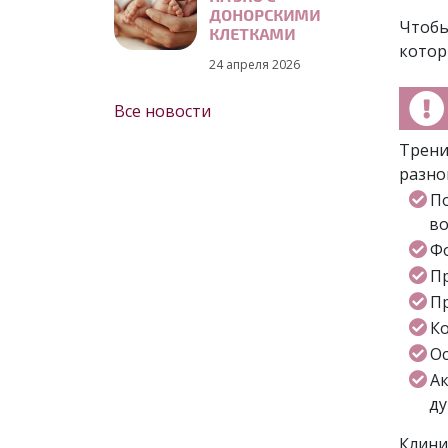
ДОНОРСКИМИ
Чтобы
КЛЕТКАМИ
котор
24 апреля 2026
Все новости
Трени
разно
П
во
Фо
Пр
Пр
Ко
Ос
А
ду
Клини