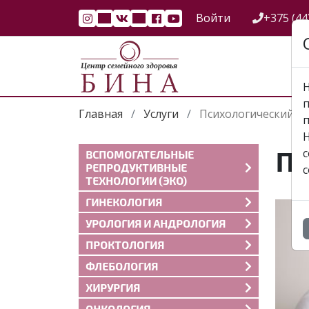
Войти
+375 (44
Н
п
Главная
Услуги
Психологический к
Н
П
c
ВСПОМОГАТЕЛЬНЫЕ
РЕПРОДУКТИВНЫЕ
c
ТЕХНОЛОГИИ (ЭКО)
ГИНЕКОЛОГИЯ
УРОЛОГИЯ И АНДРОЛОГИЯ
ПРОКТОЛОГИЯ
ФЛЕБОЛОГИЯ
ХИРУРГИЯ
ОНКОЛОГИЯ