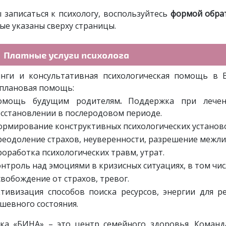
 записаться к психологу, воспользуйтесь
формой обра
ые указаны сверху страницы.
Платные услуги психолога
нги и консультативная психологическая помощь в 
плановая помощь:
омощь будущим родителям
.
Поддержка при лечени
сстановлении в послеродовом периоде.
рмирование конструктивных психологических установ
еодоление страхов, неуверенности, разрешение межли
оработка психологических травм, утрат.
нтроль над эмоциями в кризисных ситуациях, в том чис
вобождение от страхов, тревог.
ктивизация способов поиска ресурсов, энергии для р
шевного состояния.
ка «БИНА» – это центр семейного здоровья. Команд