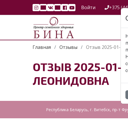
Войти
+375 (44
Н
п
Главная
Отзывы
Отзыв 2025-01-24
Н
ОТЗЫВ 2025-01-
c
c
ЛЕОНИДОВНА
Республика Беларусь, г. Витебск, пр-т Фр