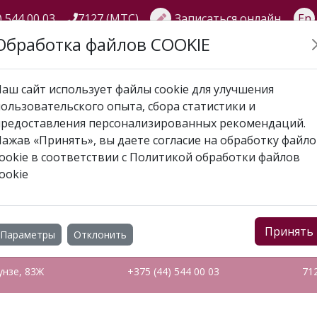
) 544 00 03
7127 (МТС)
Записаться онлайн
En
Обработка файлов COOKIE
ГЛАВНАЯ
О НАС
УСЛУГИ
АКЦИИ
СПЕЦИАЛИСТЫ
аш сайт использует файлы cookie для улучшения
ользовательского опыта, сбора статистики и
 Ирина - Минаева Наталья Леонидовна
предоставления персонализированных рекомендаций.
ажав «Принять», вы даете согласие на обработку файл
24 ИРИНА - МИНАЕВА Н
ookie в соответствии с
Политикой обработки файлов
ookie
Принять
Параметры
Отклонить
унзе, 83Ж
+375 (44) 544 00 03
71