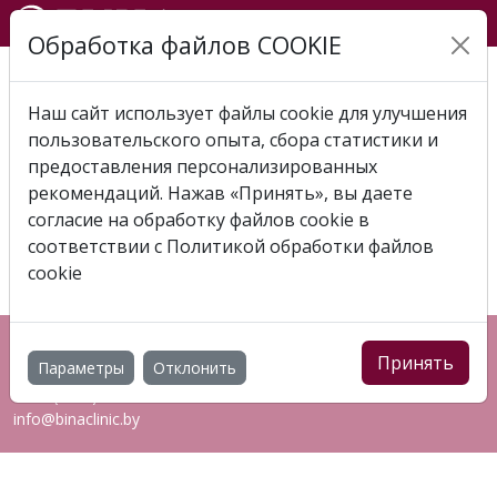
Обработка файлов COOKIE
Главная
Отзывы
Отзыв 2024-04-28 Марина -
Клочко Евгения Викторовна
Наш сайт использует файлы cookie для улучшения
пользовательского опыта, сбора статистики и
ОТЗЫВ 2024-04-28
предоставления персонализированных
МАРИНА - КЛОЧКО
рекомендаций. Нажав «Принять», вы даете
согласие на обработку файлов cookie в
ЕВГЕНИЯ ВИКТОРОВНА
соответствии с
Политикой обработки файлов
cookie
Республика Беларусь, г. Витебск, пр-т Фрунзе, 83Ж
Принять
Параметры
Отклонить
+375 (44) 544 00 03
7127 (МТС)
info@binaclinic.by