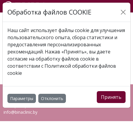
Обработка файлов COOKIE
Главная
Отзывы
Отзыв 2024-02-18 Елена -
Семёнов Дмитрий Михайлович
Наш сайт использует файлы cookie для улучшения
пользовательского опыта, сбора статистики и
ОТЗЫВ 2024-02-18 ЕЛЕНА -
предоставления персонализированных
СЕМЁНОВ ДМИТРИЙ
рекомендаций. Нажав «Принять», вы даете
согласие на обработку файлов cookie в
МИХАЙЛОВИЧ
соответствии с
Политикой обработки файлов
cookie
Республика Беларусь, г. Витебск, пр-т Фрунзе, 83Ж
Принять
Параметры
Отклонить
+375 (44) 544 00 03
7127 (МТС)
info@binaclinic.by