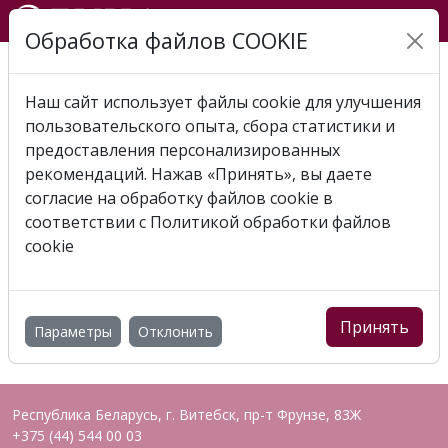
Обработка файлов COOKIE
Главная
Отзывы
Отзыв 2024-01-29
Москаленко Юрий Анатольевич - Рождественская
Татьяна Анатольевна
Наш сайт использует файлы cookie для улучшения
пользовательского опыта, сбора статистики и
предоставления персонализированных
ОТЗЫВ 2024-01-29
рекомендаций. Нажав «Принять», вы даете
МОСКАЛЕНКО ЮРИЙ
согласие на обработку файлов cookie в
соответствии с
Политикой обработки файлов
АНАТОЛЬЕВИЧ -
cookie
РОЖДЕСТВЕНСКАЯ
ТАТЬЯНА АНАТОЛЬЕВНА
Принять
Параметры
Отклонить
Республика Беларусь, г. Витебск, пр-т Фрунзе, 83Ж
+375 (44) 544 00 03