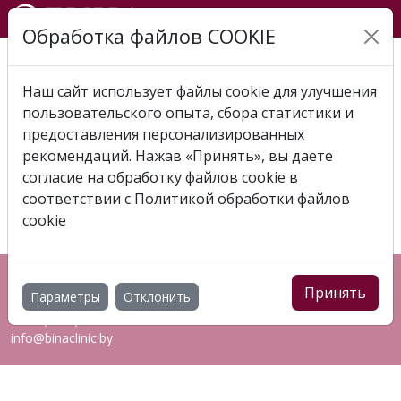
Обработка файлов COOKIE
Главная
Отзывы
Отзыв 2023-11-01 Марина -
Лысенко Ольга Викторовна
Наш сайт использует файлы cookie для улучшения
пользовательского опыта, сбора статистики и
ОТЗЫВ 2023-11-01 МАРИНА
предоставления персонализированных
- ЛЫСЕНКО ОЛЬГА
рекомендаций. Нажав «Принять», вы даете
согласие на обработку файлов cookie в
ВИКТОРОВНА
соответствии с
Политикой обработки файлов
cookie
Республика Беларусь, г. Витебск, пр-т Фрунзе, 83Ж
Принять
Параметры
Отклонить
+375 (44) 544 00 03
7127 (МТС)
info@binaclinic.by