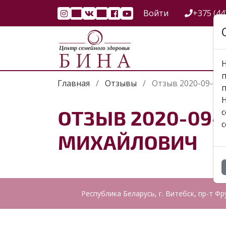
Войти
+375 (44
Н
п
Главная
Отзывы
Отзыв 2020-09-29
Н
ОТЗЫВ 2020-09-
c
c
МИХАЙЛОВИЧ
Республика Беларусь, г. Витебск, пр-т Фр