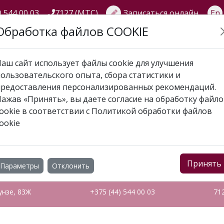
) 544 00 03
7127 (МТС)
Записаться онлайн
En
Обработка файлов COOKIE
ГЛАВНАЯ
О НАС
УСЛУГИ
АКЦИИ
СПЕЦИАЛИСТЫ
аш сайт использует файлы cookie для улучшения
ользовательского опыта, сбора статистики и
 Елена - Семёнов Дмитрий Михайлович
предоставления персонализированных рекомендаций.
ажав «Принять», вы даете согласие на обработку файл
29 ЕЛЕНА - СЕМЁНОВ 
ookie в соответствии с
Политикой обработки файлов
ookie
Принять
Параметры
Отклонить
унзе, 83Ж
+375 (44) 544 00 03
71