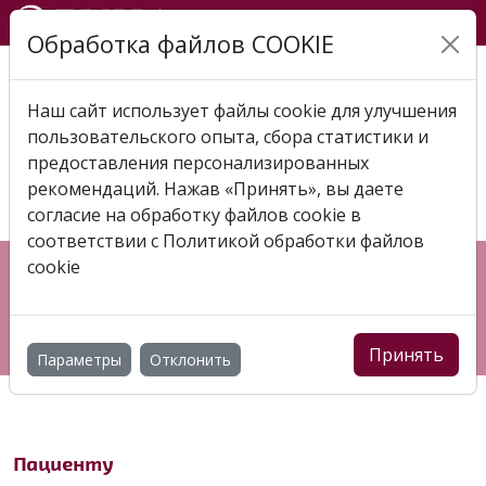
Обработка файлов COOKIE
Главная
Отзывы
Отзыв 2020-05-26 Марина
Наш сайт использует файлы cookie для улучшения
ОТЗЫВ 2020-05-26
пользовательского опыта, сбора статистики и
МАРИНА
предоставления персонализированных
рекомендаций. Нажав «Принять», вы даете
согласие на обработку файлов cookie в
соответствии с
Политикой обработки файлов
cookie
Республика Беларусь, г. Витебск, пр-т Фрунзе, 83Ж
+375 (44) 544 00 03
7127 (МТС)
info@binaclinic.by
Принять
Параметры
Отклонить
Пациенту