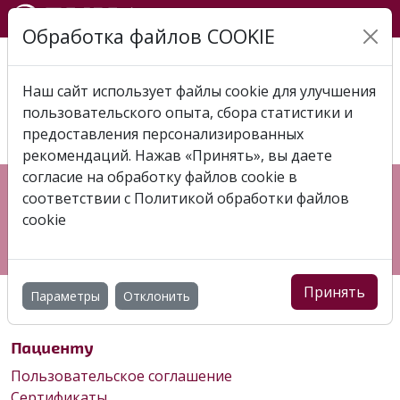
Обработка файлов COOKIE
Главная
Отзывы
Отзыв 2019-12-16 Елена
Наш сайт использует файлы cookie для улучшения
ОТЗЫВ 2019-12-16 ЕЛЕНА
пользовательского опыта, сбора статистики и
предоставления персонализированных
рекомендаций. Нажав «Принять», вы даете
согласие на обработку файлов cookie в
Республика Беларусь, г. Витебск, пр-т Фрунзе, 83Ж
соответствии с
Политикой обработки файлов
+375 (44) 544 00 03
cookie
7127 (МТС)
info@binaclinic.by
Принять
Параметры
Отклонить
Пациенту
Пользовательское соглашение
Сертификаты