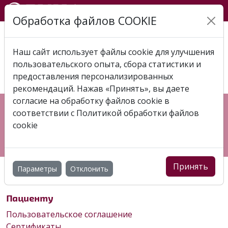
Обработка файлов COOKIE
Главная
Отзывы
Отзыв 2019-05-27 Андрей
Наш сайт использует файлы cookie для улучшения
ОТЗЫВ 2019-05-27 АНДРЕЙ
пользовательского опыта, сбора статистики и
предоставления персонализированных
рекомендаций. Нажав «Принять», вы даете
согласие на обработку файлов cookie в
Республика Беларусь, г. Витебск, пр-т Фрунзе, 83Ж
соответствии с
Политикой обработки файлов
+375 (44) 544 00 03
cookie
7127 (МТС)
info@binaclinic.by
Принять
Параметры
Отклонить
Пациенту
Пользовательское соглашение
Сертификаты