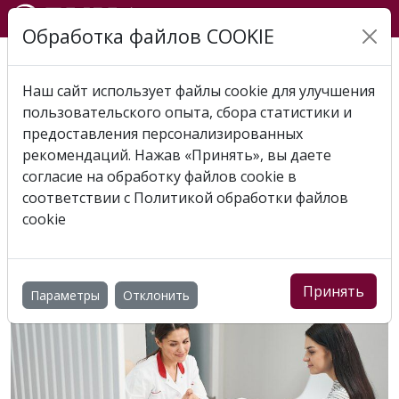
Обработка файлов COOKIE
Главная
Новости
Как проходит программа
суррогатного материнства?
Наш сайт использует файлы cookie для улучшения
пользовательского опыта, сбора статистики и
КАК ПРОХОДИТ
предоставления персонализированных
ПРОГРАММА
рекомендаций. Нажав «Принять», вы даете
согласие на обработку файлов cookie в
СУРРОГАТНОГО
соответствии с
Политикой обработки файлов
cookie
МАТЕРИНСТВА?
8 августа 2024
Принять
Параметры
Отклонить