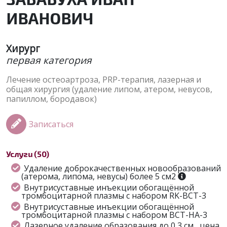
ИВАНОВИЧ
Хирург
первая категория
Лечение остеоартроза, PRP-терапия, лазерная и
общая хирургия (удаление липом, атером, невусов,
папиллом, бородавок)
Записаться
Услуги (50)
Удаление доброкачественных новообразований
(атерома, липома, невусы) более 5 см2
Внутрисуставные инъекции обогащённой
тромбоцитарной плазмы с набором RK-BCT-3
Внутрисуставные инъекции обогащённой
тромбоцитарной плазмы c набором BCT-HA-3
Лазерное удаление образования до 0,3 см , цена