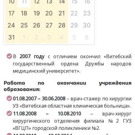
10
11
12
13
14
15
16
17
18
19
20
21
22
23
24
25
26
27
28
29
30
31
1
2
3
4
5
6
В
2007 году
с отличием окончил «Витебский
государственный ордена Дружбы народов
медицинский университет».
Работа по окончании учреждения
образования:
01.08.2007 – 30.06.2008
– врач-стажер по хирургии
УЗ «Витебская областная клиническая больница».
11.08.2008 – 10.08.2010
– врач-хирург
хирургического отделения филиала №2 ГУЗ
«ВГЦП» городской поликлиники №2.